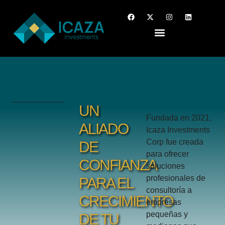
UN
Fundada en 2021,
ALIADO
Icaza Investments
Corp fue creada
DE
para ofrecer
CONFIANZA
soluciones
profesionales de
PARA EL
consultoría a
CRECIMIENTO
empresas
pequeñas y
DE TU