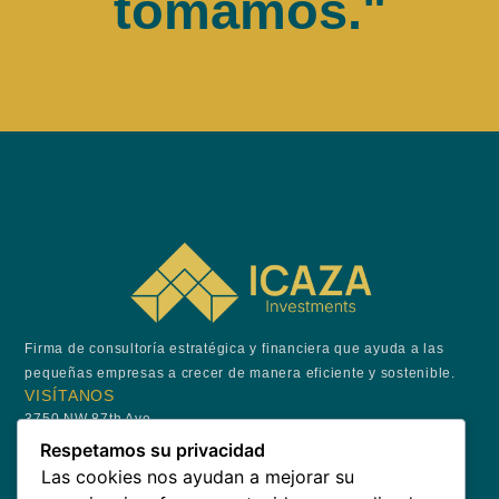
tomamos."
Firma de consultoría estratégica y financiera que ayuda a las
pequeñas empresas a crecer de manera eficiente y sostenible.
VISÍTANOS
3750 NW 87th Ave,
Suite 700,
Respetamos su privacidad
Doral, FL 33178
Las cookies nos ayudan a mejorar su
+1 (305) 975-9282