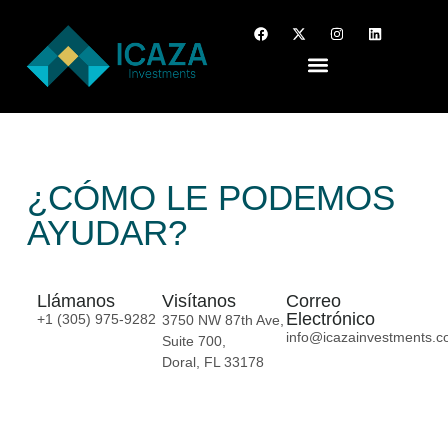
¿CÓMO LE PODEMOS
AYUDAR?
Llámanos
Visítanos
Correo
Electrónico
+1 (305) 975-9282
3750 NW 87th Ave,
info@icazainvestments.
Suite 700,
Doral, FL 33178