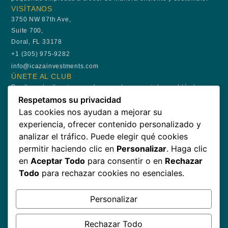
VISÍTANOS
3750 NW 87th Ave,
Suite 700,
Doral, FL 33178
+1 (305) 975-9282
info@icazainvestments.com
ÚNETE AL CLUB
Recibe actualizaciones sobre eventos especiales y obtén tu
Respetamos su privacidad
primera bebida por nuestra cuenta.
Las cookies nos ayudan a mejorar su
experiencia, ofrecer contenido personalizado y
analizar el tráfico. Puede elegir qué cookies
permitir haciendo clic en
Personalizar
. Haga clic
SUSCRÍBETE
en
Aceptar Todo
para consentir o en
Rechazar
Todo
para rechazar cookies no esenciales.
Copyright © 2026 – Icaza Investments Corp. Todos los
Personalizar
Derechos Reservados
Hecho con
por ZeusWebdesign
Rechazar Todo