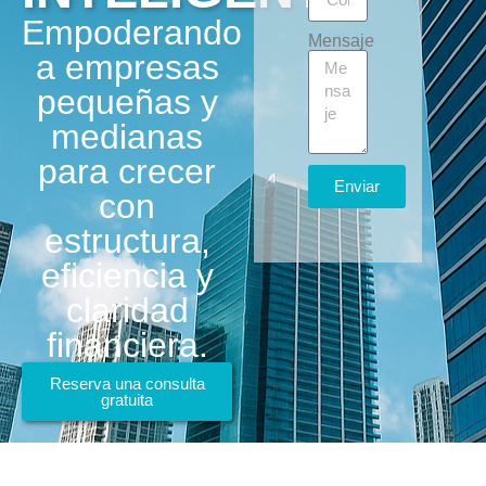
Empoderando
Mensaje
a empresas
pequeñas y
medianas
para crecer
Enviar
con
estructura,
eficiencia y
claridad
financiera.
Reserva una consulta
gratuita