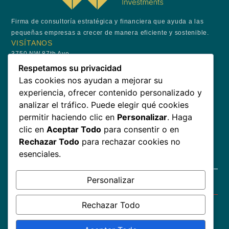
Firma de consultoría estratégica y financiera que ayuda a las
pequeñas empresas a crecer de manera eficiente y sostenible.
VISÍTANOS
3750 NW 87th Ave,
Suite 700,
Respetamos su privacidad
Doral, FL 33178
Las cookies nos ayudan a mejorar su
+1 (305) 975-9282
experiencia, ofrecer contenido personalizado y
info@icazainvestments.com
analizar el tráfico. Puede elegir qué cookies
ÚNETE AL CLUB
permitir haciendo clic en
Personalizar
. Haga
Recibe actualizaciones sobre eventos especiales y obtén tu
clic en
Aceptar Todo
para consentir o en
primera bebida por nuestra cuenta.
Rechazar Todo
para rechazar cookies no
esenciales.
Personalizar
SUSCRÍBETE
Rechazar Todo
Copyright © 2026 – Icaza Investments Corp. Todos los