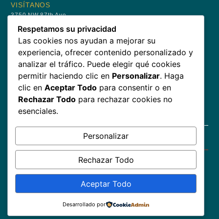
VISÍTANOS
3750 NW 87th Ave,
Suite 700,
Respetamos su privacidad
Doral, FL 33178
Las cookies nos ayudan a mejorar su
+1 (305) 975-9282
experiencia, ofrecer contenido personalizado y
info@icazainvestments.com
analizar el tráfico. Puede elegir qué cookies
ÚNETE AL CLUB
permitir haciendo clic en
Personalizar
. Haga
Recibe actualizaciones sobre eventos especiales y obtén tu
clic en
Aceptar Todo
para consentir o en
primera bebida por nuestra cuenta.
Rechazar Todo
para rechazar cookies no
esenciales.
Personalizar
SUSCRÍBETE
Rechazar Todo
Copyright © 2026 – Icaza Investments Corp. Todos los
Aceptar Todo
Derechos Reservados
Desarrollado por
Hecho con
por ZeusWebdesign